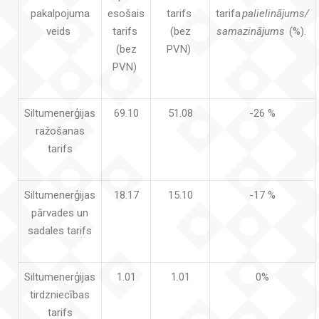
pakalpojuma
esošais
tarifs
tarifa
palielinājums/
veids
tarifs
(bez
samazinājums
(%).
(bez
PVN)
PVN)
Siltumenerģijas
69.10
51.08
-26 %
ražošanas
tarifs
Siltumenerģijas
18.17
15.10
-17 %
pārvades un
sadales tarifs
Siltumenerģijas
1.01
1.01
0%
tirdzniecības
tarifs