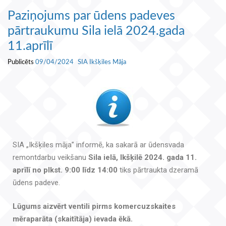
Paziņojums par ūdens padeves
pārtraukumu Sila ielā 2024.gada
11.aprīlī
Publicēts
09/04/2024
SIA Ikšķiles Māja
SIA „Ikšķiles māja” informē, ka sakarā ar ūdensvada
remontdarbu veikšanu
Sila ielā, Ikšķilē 2024. gada 11.
aprīlī no plkst. 9:00 līdz 14:00
tiks pārtraukta dzeramā
ūdens padeve.
Lūgums aizvērt ventili pirms komercuzskaites
mēraparāta (skaitītāja) ievada ēkā.