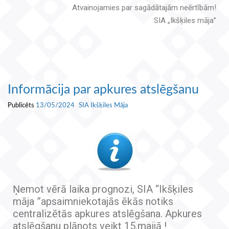
Atvainojamies par sagādātajām neērtībām!
SIA „Ikšķiles māja”
Informācija par apkures atslēgšanu
Publicēts
13/05/2024
SIA Ikšķiles Māja
Ņemot vērā laika prognozi, SIA “Ikšķiles
māja ”apsaimniekotajās ēkās notiks
centralizētās apkures atslēgšana. Apkures
atslēgšanu plānots veikt 15.maijā !