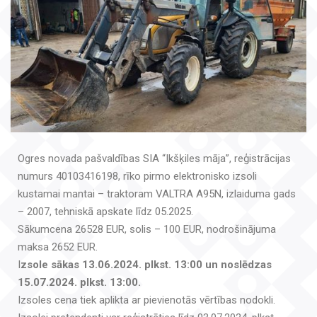
Ogres novada pašvaldības SIA “Ikšķiles māja”, reģistrācijas
numurs 40103416198, rīko pirmo elektronisko izsoli
kustamai mantai – traktoram VALTRA A95N, izlaiduma gads
– 2007, tehniskā apskate līdz 05.2025.
Sākumcena 26528 EUR, solis – 100 EUR, nodrošinājuma
maksa 2652 EUR.
I
zsole sākas 13.06.2024. plkst. 13:00 un noslēdzas
15.07.2024. plkst. 13:00.
Izsoles cena tiek aplikta ar pievienotās vērtības nodokli.