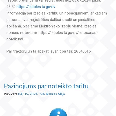
Izsolei pretendenti var reģistrēties līdz 03.07.2024. plkst.
23:59
https://izsoles.ta.gov.lv
.
Informācija par izsoles kārtību un nosacījumiem, ar kādiem
personas var reģistrēties dalībai izsolē un piedalīties
solīšanā, pieejama Elektronisko izsoļu vietnē. Izsoles
norises noteikumi: https://izsoles.ta.gov.lv/lietosanas-
noteikumi.
Par traktoru un tā apskati zvanīt pa tālr. 26545515.
Paziņojums par noteikto tarifu
Publicēts
04/06/2024
SIA Ikšķiles Māja