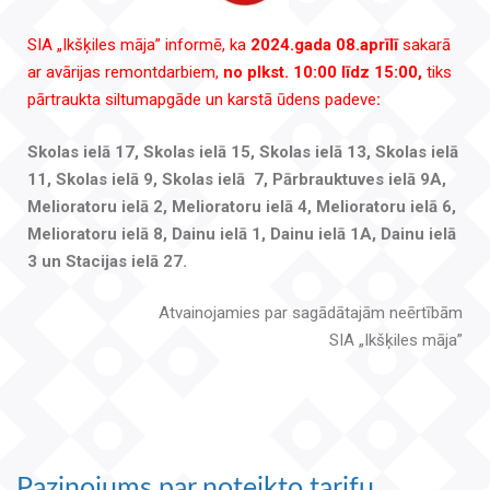
SIA „Ikšķiles māja” informē, ka
2024.gada 08.aprīlī
sakarā
ar avārijas remontdarbiem,
no plkst. 10:00 līdz 15:00,
tiks
pārtraukta siltumapgāde un karstā ūdens padeve
:
Skolas ielā 17, Skolas ielā 15, Skolas ielā 13, Skolas ielā
11, Skolas ielā 9, Skolas ielā 7, Pārbrauktuves ielā 9A,
Melioratoru ielā 2, Melioratoru ielā 4, Melioratoru ielā 6,
Melioratoru ielā 8, Dainu ielā 1, Dainu ielā 1A, Dainu ielā
3 un Stacijas ielā 27.
Atvainojamies par sagādātajām neērtībām
SIA „Ikšķiles māja”
Paziņojums par noteikto tarifu