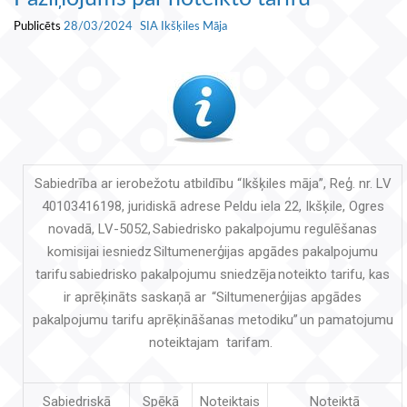
Publicēts
28/03/2024
SIA Ikšķiles Māja
Sabiedrība ar ierobežotu atbildību “Ikšķiles māja”, Reģ. nr. LV
40103416198, juridiskā adrese Peldu iela 22, Ikšķile, Ogres
novadā, LV-5052, Sabiedrisko pakalpojumu regulēšanas
komisijai iesniedz Siltumenerģijas apgādes pakalpojumu
tarifu sabiedrisko pakalpojumu sniedzēja noteikto tarifu, kas
ir aprēķināts saskaņā ar “Siltumenerģijas apgādes
pakalpojumu tarifu aprēķināšanas metodiku” un pamatojumu
noteiktajam tarifam.
Sabiedriskā
Spēkā
Noteiktais
Noteiktā