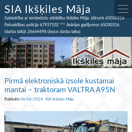
SIA Ikšķiles Māja
Sabiedrība ar ierobežotu atbildību Ikšķiles Māja ,tālrunis 65030316
Pašvaldības policija 67937102 *** Avārijas gadījumos 65030316
(darba laikā) 26664498 (ārpus darba laika)
Pirmā elektroniskā izsole kustamai
mantai – traktoram VALTRA A95N
Publicēts
06/06/2024
SIA Ikšķiles Māja