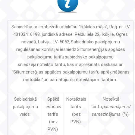
Sabiedrība ar ierobežotu atbildību “Ikšķiles māja”, Reģ. nr. LV
40103416198, juridiskā adrese: Peldu iela 22, Ikšķile, Ogres
novadā, Latvija, LV-5052, Sabiedrisko pakalpojumu
regulēšanas komisijai iesniedz Siltumenerģijas apgādes
pakalpojumu tarifu sabiedrisko pakalpojumu
sniedzēja noteikto tarifu, kas ir aprēķināts saskaņā ar
“Siltumenerģijas apgādes pakalpojumu tarifu aprēķināšanas
metodiku” un pamatojumu noteiktajam tarifam.
Sabiedriskā
Spēkā
Noteiktais
Noteiktā
pakalpojuma
esošais
tarifs
tarifa
palielinājums/
veids
tarifs
(bez
samazinājums
(%).
(bez
PVN)
PVN)