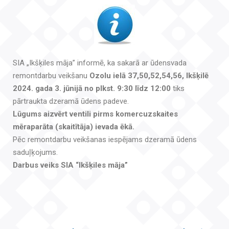
SIA „Ikšķiles māja” informē, ka sakarā ar ūdensvada
remontdarbu veikšanu
Ozolu ielā 37,50,52,54,56, Ikšķilē
2024. gada 3. jūnijā no plkst. 9:30 līdz 12:00
tiks
pārtraukta dzeramā ūdens padeve.
Lūgums aizvērt ventili pirms komercuzskaites
mēraparāta (skaitītāja) ievada ēkā.
Pēc remontdarbu veikšanas iespējams dzeramā ūdens
saduļķojums.
Darbus veiks SIA “Ikšķiles māja”