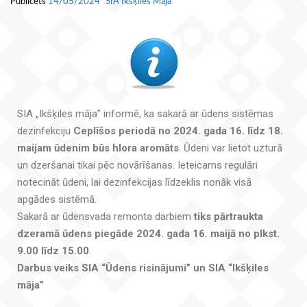
Publicēts
14/05/2024
SIA Ikšķiles Māja
SIA „Ikšķiles māja” informē, ka sakarā ar ūdens sistēmas
dezinfekciju
Ceplīšos periodā no 2024. gada 16. līdz 18.
maijam ūdenim būs hlora aromāts
. Ūdeni var lietot uzturā
un dzeršanai tikai pēc novārīšanas. Ieteicams regulāri
notecināt ūdeni, lai dezinfekcijas līdzeklis nonāk visā
apgādes sistēmā.
Sakarā ar ūdensvada remonta darbiem
tiks pārtraukta
dzeramā ūdens piegāde 2024. gada 16. maijā no plkst.
9.00 līdz 15.00
.
Darbus veiks SIA “Ūdens risinājumi” un SIA “Ikšķiles
māja”