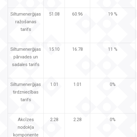
Siltumenerģijas
51.08
60.96
19 %
ražošanas
tarifs
Siltumenerģijas
15.10
16.78
11 %
pārvades un
sadales tarifs
Siltumenerģijas
1.01
1.01
0%
tirdzniecības
tarifs
Akcīzes
2.28
2.28
0%
nodokļa
komponente