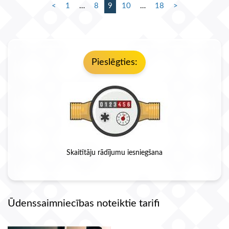
<
1
…
8
9
10
…
18
>
Pieslēgties:
Skaitītāju rādījumu iesniegšana
Ūdenssaimniecības noteiktie tarifi