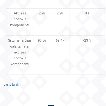
Akcīzes
2.28
2.28
0%
nodokļa
komponente
Siltumenerģijas
90.56
69.47
-23 %
gala tarifs ar
akcīzes
nodokļa
komponenti
Lasīt tālāk