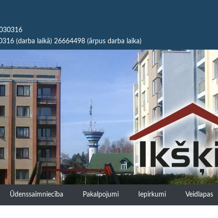
65030316
0316 (darba laikā) 26664498 (ārpus darba laika)
Ūdenssaimniecība
Pakalpojumi
Iepirkumi
Veidlapas