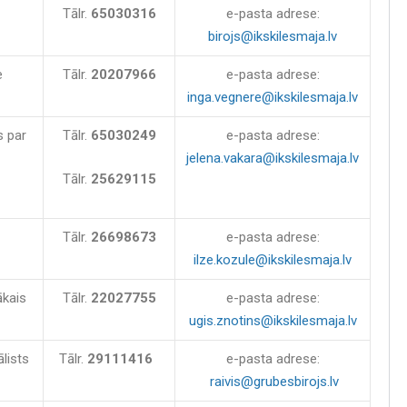
Tālr.
65030316
e-pasta adrese:
birojs@ikskilesmaja.lv
e
Tālr.
20207966
e-pasta adrese:
inga.vegnere@ikskilesmaja.lv
s par
Tālr.
65030249
e-pasta adrese:
jelena.vakara@ikskilesmaja.lv
Tālr.
25629115
Tālr.
26698673
e-pasta adrese:
ilze.kozule@ikskilesmaja.lv
ākais
Tālr.
22027755
e-pasta adrese:
ugis.znotins@ikskilesmaja.lv
lists
Tālr.
29111416
e-pasta adrese:
raivis@grubesbirojs.lv