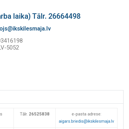
ba laika) Tālr. 26664498
rojs@ikskilesmaja.lv
103416198
 LV-5052
js
Tālr.
26525838
e-pasta adrese:
aigars.briedis@ikskilesmaja.lv