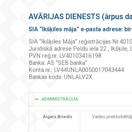
AVĀRIJAS DIENESTS (ārpus dar
SIA “Ikšķiles māja” e-pasta adrese: bi
SIA “Ikšķiles Māja” reģistrācijas Nr.40
Juridiskā adrese Peldu iela 22 , Ikšķile,
PVN reģ.nr. LV40103416198
Banka: AS “SEB banka”
Konta nr.: LV44UNLA0050017043444
Bankas kods: UNLALV2X
ADMINISTRĀCIJA
Aigars Briedis
Valdes priekšsēdētā