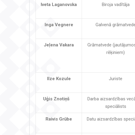
Iveta Laganovska
Biroja vadītāja
Inga Vegnere
Galvenā grāmatved
Jeļena Vakara
Grāmatvede (jautājumo
rēķiniem)
Ilze Kozule
Juriste
Uģis Znotiņš
Darba aizsardzības vec
speciālists
Raivis Grūbe
Datu aizsardzības speciā