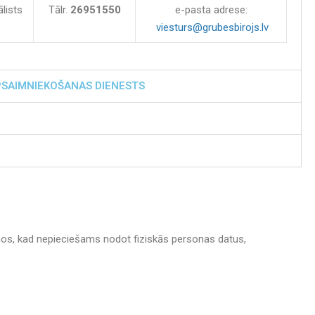
lists
Tālr.
26951550
e-pasta adrese:
viesturs@grubesbirojs.lv
SAIMNIEKOŠANAS DIENESTS
umos, kad nepieciešams nodot fiziskās personas datus,