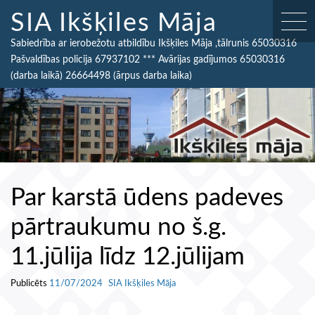
SIA Ikšķiles Māja
Sabiedrība ar ierobežotu atbildību Ikšķiles Māja ,tālrunis 65030316
Pašvaldības policija 67937102 *** Avārijas gadījumos 65030316
(darba laikā) 26664498 (ārpus darba laika)
Par karstā ūdens padeves
pārtraukumu no š.g.
11.jūlija līdz 12.jūlijam
Publicēts
11/07/2024
SIA Ikšķiles Māja