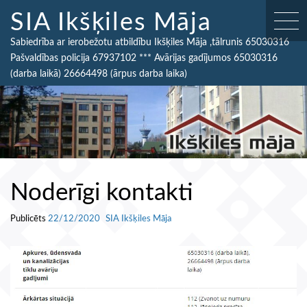
Skip
SIA Ikšķiles Māja
to
content
Sabiedrība ar ierobežotu atbildību Ikšķiles Māja ,tālrunis 65030316
Pašvaldības policija 67937102 *** Avārijas gadījumos 65030316
(darba laikā) 26664498 (ārpus darba laika)
Noderīgi kontakti
Publicēts
22/12/2020
SIA Ikšķiles Māja