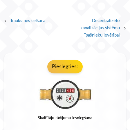
Post
Trauksmes celšana
Decentralizēto
kanalizācijas sistēmu
navigation
īpašnieku ievērībai
Pieslēgties:
Skaitītāju rādījumu iesniegšana