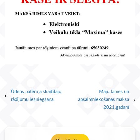
Post
Ūdens patēriņa skaitītāju
Māju tāmes un
rādījumu iesniegšana
apsaimniekošanas maksa
navigation
2021.gadam