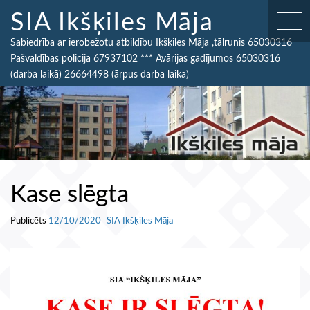
Skip
SIA Ikšķiles Māja
to
content
Sabiedrība ar ierobežotu atbildību Ikšķiles Māja ,tālrunis 65030316
Pašvaldības policija 67937102 *** Avārijas gadījumos 65030316
(darba laikā) 26664498 (ārpus darba laika)
Kase slēgta
Publicēts
12/10/2020
SIA Ikšķiles Māja