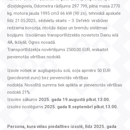
dīzeļdegviela, Odometra rādījums 297 799, pilna masa 2770
kg, motora jauda 1995 cm3 66 kW (90 zs), tehniskā apskate
līdz 21.05.2025., sēdvietu skaits – 3. Defekti: virsbūvei
redzama korozija, ritošās daļas un bremžu sistēmas
bojājumi. Izsolāmais transportlīdzeklis novietots Dainu ielā
4A, Ikšķilē, Ogres novadā.
Transportlīdzekļa novērtējums 2500,00 EUR, ieskaitot
pievienotās vērtības nodokli.
Izsole notiek ar augšupejošu soli, soļa apmērs 50 EUR
(piecdesmit
euro
) bez pievienotās vērtības
nodokļa. Nosolītā summa tiek aplikta ar pievienotās vērtības
nodokli 21%.
Izsoles sākums
2025. gada 19.augustā plkst.13.00
,
izsoles noslēgums
2025. gada 8.septembrī plkst.13.00.
Persona, kura vēlas piedalīties izsolē, līdz 2025. gada