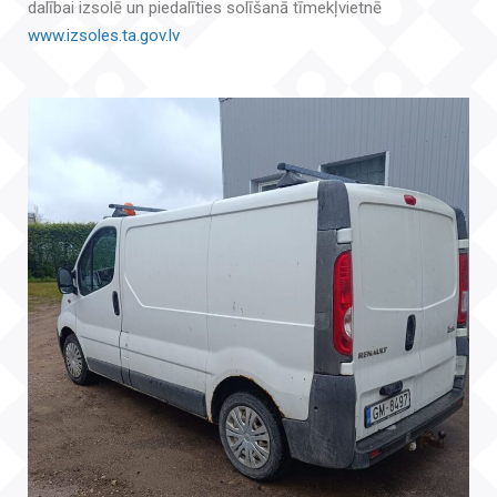
dalībai izsolē un piedalīties solīšanā tīmekļvietnē
www.izsoles.ta.gov.lv