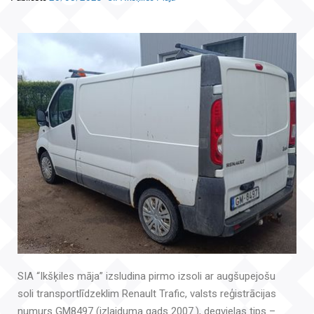
SIA “Ikšķiles māja” izsludina pirmo izsoli ar augšupejošu
soli transportlīdzeklim Renault Trafic, valsts reģistrācijas
numurs GM8497 (izlaiduma gads 2007.), degvielas tips –