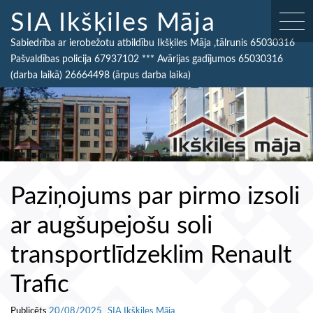
SIA Ikšķiles Māja
Sabiedrība ar ierobežotu atbildību Ikšķiles Māja ,tālrunis 65030316
Pašvaldības policija 67937102 *** Avārijas gadījumos 65030316
(darba laikā) 26664498 (ārpus darba laika)
Paziņojums par pirmo izsoli
ar augšupejošu soli
transportlīdzeklim Renault
Trafic
Publicēts
20/08/2025
SIA Ikšķiles Māja