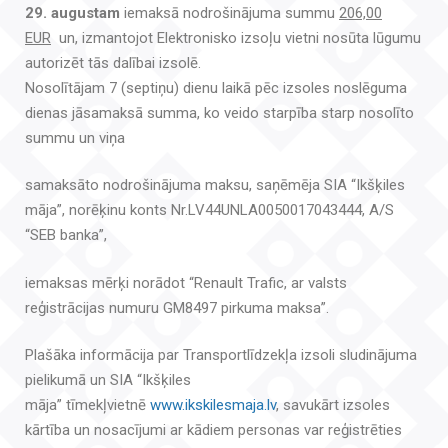
29. augustam
iemaksā nodrošinājuma summu
206,00
EUR
un, izmantojot Elektronisko izsoļu vietni nosūta lūgumu
autorizēt tās dalībai izsolē.
Nosolītājam 7 (septiņu) dienu laikā pēc izsoles noslēguma
dienas jāsamaksā summa, ko veido starpība starp nosolīto
summu un viņa
samaksāto nodrošinājuma maksu, saņēmēja SIA “Ikšķiles
māja”, norēķinu konts Nr.LV44UNLA0050017043444, A/S
“SEB banka”,
iemaksas mērķi norādot “Renault Trafic, ar valsts
reģistrācijas numuru GM8497 pirkuma maksa”.
Plašāka informācija par Transportlīdzekļa izsoli sludinājuma
pielikumā un SIA “Ikšķiles
māja” tīmekļvietnē
www.ikskilesmaja.lv
, savukārt izsoles
kārtība un nosacījumi ar kādiem personas var reģistrēties