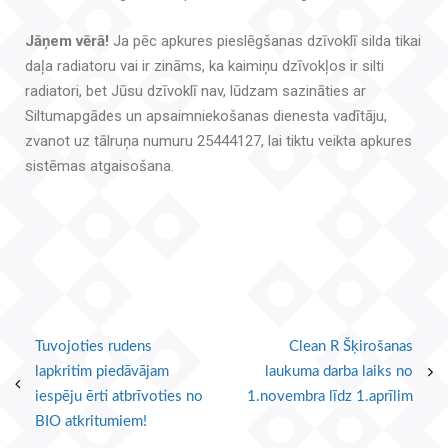
Jāņem vērā!
Ja pēc apkures pieslēgšanas dzīvoklī silda tikai
daļa radiatoru vai ir zināms, ka kaimiņu dzīvokļos ir silti
radiatori, bet Jūsu dzīvoklī nav, lūdzam sazināties ar
Siltumapgādes un apsaimniekošanas dienesta vadītāju,
zvanot uz tālruņa numuru 25444127, lai tiktu veikta apkures
sistēmas atgaisošana.
Tuvojoties rudens
Clean R Šķirošanas
lapkritim piedāvājam
laukuma darba laiks no
iespēju ērti atbrīvoties no
1.novembra līdz 1.aprīlim
BIO atkritumiem!