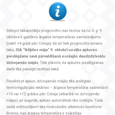
Sekojot laikapstākļu prognozēm, kas liecina, ka no š. g. 9.
oktobra ir gaidāms ārgaisa temperatūras samazinājums
(naktī +4 grādi pēc Celsija), kā arī tiek prognozēts lietains
laiks,
SIA “Ikšķiles māja” 9. oktobrī uzsāks apkures
pieslēgšanu savā pārvaldīšanā esošajās daudzdzīvokļu
dzīvojamās mājās
. Tiek plānots, ka apkures pieslēgšanas
darbi tiks pabeigti nedēļas laikā.
Pieslēdzot apkuri, dzīvojamās mājās tiks ieslēgtas
termoregulācijas iekārtas – ārgaisa temperatūrai sasniedzot
+10 vai +12 grādus pēc Celsija (atkarībā no dzīvojamās
mājas) un augstāk, apkure automātiski tiks izslēgta. Tādā
veidā iedzīvotājiem tiks nodrošināts atbilstošs komforta
līmenis, kad ārgaisa temperatūra ir svārstīga.