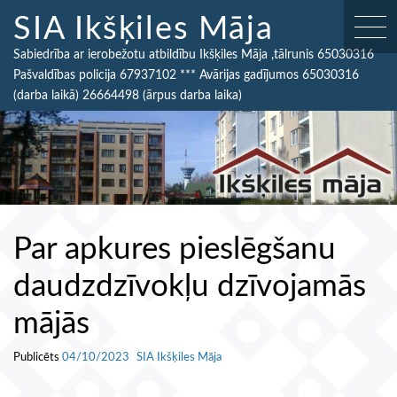
SIA Ikšķiles Māja
Sabiedrība ar ierobežotu atbildību Ikšķiles Māja ,tālrunis 65030316
Pašvaldības policija 67937102 *** Avārijas gadījumos 65030316
(darba laikā) 26664498 (ārpus darba laika)
Par apkures pieslēgšanu
daudzdzīvokļu dzīvojamās
mājās
Publicēts
04/10/2023
SIA Ikšķiles Māja